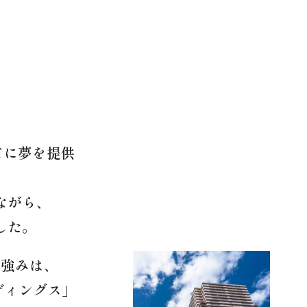
てに夢を提供
ながら、
した。
の強みは、
ディングス」