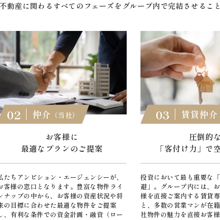
不動産に関わるすべてのフェーズをグループ内で完結させるこ
02
03
仲介
賃貸仲介
（当社）
お客様に
圧倒的
最適なプランのご提案
「客付け力」で
私たちアンビション・エージェンシーが、
投資において最も重要な
お客様の窓口となります。豊富な物件ライ
避」。グループ内には、
ンナップの中から、お客様の資産状況や将
様を直接ご案内する賃貸
来の目標に合わせた最適な物件をご提案
と、多数の営業マンが在
し、有利な条件での資金計画・融資（ロー
社物件の魅力を直接お客