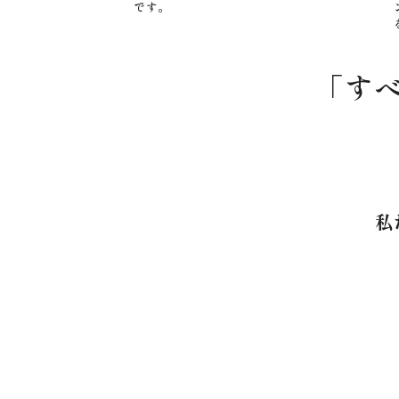
です。
「す
私