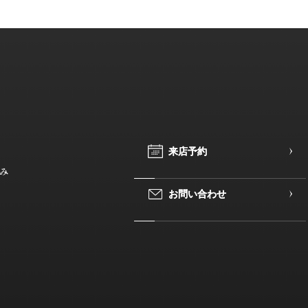
来
来
店
店
予
予
約
約
み
お
お
問
問
い
い
合
合
わ
わ
せ
せ