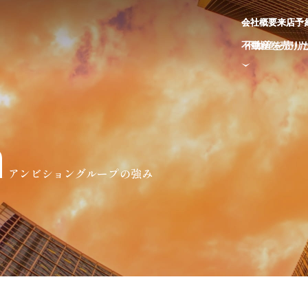
会
会
社
社
概
概
要
要
来
来
店
店
予
予
不
不
動
動
産
産
を
を
売
売
り
り
h
アンビショングループの強み