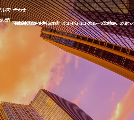
約
約
お
お
問
問
い
い
合
合
わ
わ
せ
せ
た
た
い
い
方
方
不
不
動
動
産
産
投
投
資
資
を
を
お
お
考
考
え
え
の
の
方
方
ア
ア
ン
ン
ビ
ビ
シ
シ
ョ
ョ
ン
ン
グ
グ
ル
ル
ー
ー
プ
プ
の
の
強
強
み
み
ス
ス
タ
タ
ッ
ッ