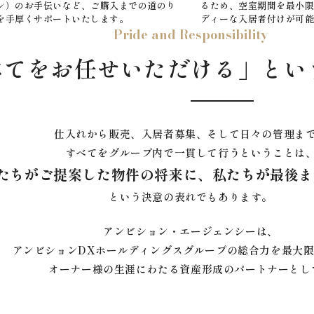
ン）のお手伝いなど、ご購入までの道のり
るため、空室期間を最小
を手厚くサポートいたします。
ディーな入居者付けが可
Pride and Responsibility
べてをお任せいただける」
とい
仕入れから販売、入居者募集、そして日々の管理ま
すべてをグループ内で一貫して行うということは
たちがご提案した物件の将来に、
私たちが最後ま
という決意の表れでもあります。
アンビション・エージェンシーは、
アンビションDXホールディングスグループの
総合力を最大
オーナー様の
生涯にわたる資産形成のパートナーとし