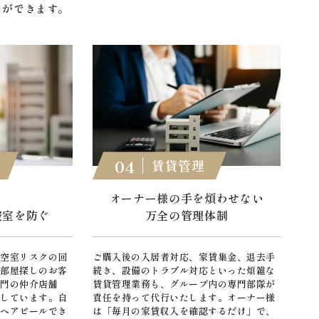
とができます。
04
賃貸管理
な
オーナー様の手を
煩わせない
空室を防ぐ
万全の管理体制
「空室リスクの回
ご購入後の入居者対応、家賃集金、退去手
お部屋探しのお客
続き、設備のトラブル対応といった煩雑な
専門の仲介店舗
賃貸管理業務も、グループ内の専門部隊が
籍しています。自
責任を持って代行いたします。オーナー様
様へアピールでき
は「毎月の家賃収入を確認するだけ」で、