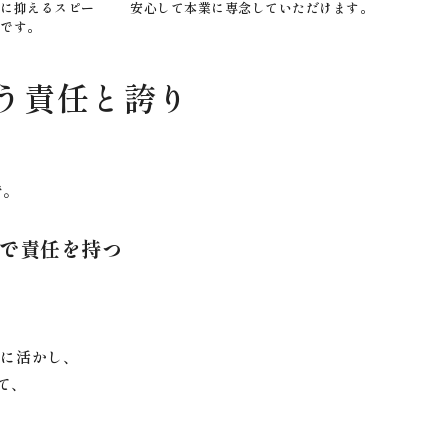
限に抑えるスピー
安心して本業に専念していただけます。
能です。
う責任と誇り
で。
、
で責任を持つ
限に活かし、
て、