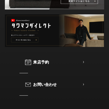
来
来
店
店
予
予
約
約
お
お
問
問
い
い
合
合
わ
わ
せ
せ