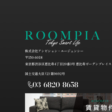
個人情報
当社は、個
ご本人の
お客さまが
させていた
法令、規
当社は、保
株式会社アンビション・エージェンシー
宜見直し、
〒150-6018
東京都渋谷区恵比寿4丁目20番3号
恵比寿ガーデンプレイスタ
国土交通大臣 (2) 第9692号
03-6820-8658