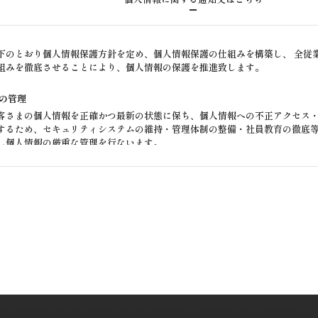
下のとおり個人情報保護方針を定め、個人情報保護の仕組みを構築し、 全従
組みを徹底させることにより、個人情報の保護を推進致します。
の管理
客さまの個人情報を正確かつ最新の状態に保ち、個人情報への不正アクセス
するため、セキュリティシステムの維持・管理体制の整備・社員教育の徹底
し個人情報の厳重な管理を行ないます。
の利用目的
らお預かりした個人情報は、当社からのご連絡や業務のご案内やご質問に対
送付に利用いたします。
の第三者への開示・提供の禁止
客さまよりお預かりした個人情報を適切に管理し、次のいずれかに該当する
たしません。 お客さまの同意がある場合 お客さまが希望されるサービスを行
対して開示する場合 法令に基づき開示することが必要である場合