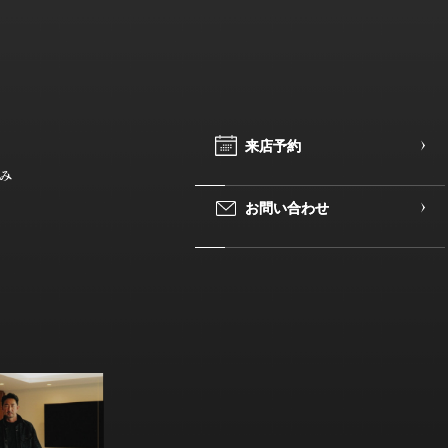
ています。
であることを確認の上、対応
来
来
店
店
予
予
約
約
み
もに、本ポリシーの内容を適
お
お
問
問
い
い
合
合
わ
わ
せ
せ