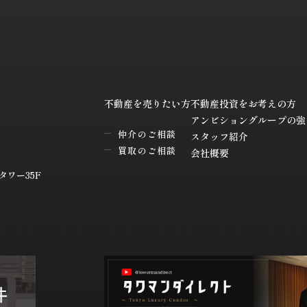
の安全対策
人情報の正確性及び安全性確保のために、セキュリティに万全の対策を講じ
照会
ご本人の個人情報の照会・修正・削除などをご希望される場合には、ご本人
だきます。
不動産を売りたい方
不動産投資をお考えの方
範の遵守と見直し
アンビショングループの強
有する個人情報に関して適用される日本の法令、その他規範を遵守するとと
仲介のご相談
スタッフ紹介
その改善に努めます。
買取のご相談
会社概要
ワー35F