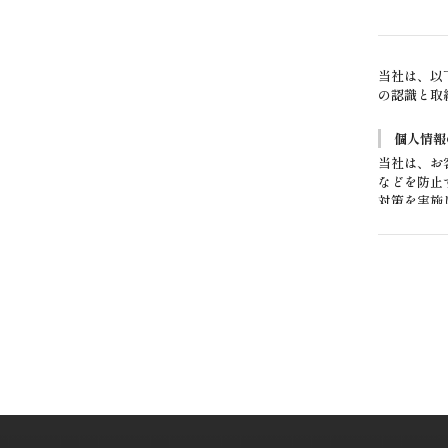
当社は、以
の認識と取
個人情報
当社は、お
などを防止
対策を実施
個人情報
お客さまか
や資料のご
個人情報
当社は、お
者に開示い
する業者に