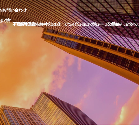
約
約
お
お
問
問
い
い
合
合
わ
わ
せ
せ
た
た
い
い
方
方
不
不
動
動
産
産
投
投
資
資
を
を
お
お
考
考
え
え
の
の
方
方
ア
ア
ン
ン
ビ
ビ
シ
シ
ョ
ョ
ン
ン
グ
グ
ル
ル
ー
ー
プ
プ
の
の
強
強
み
み
ス
ス
タ
タ
ッ
ッ