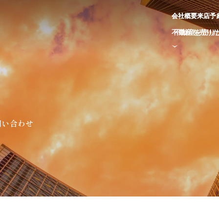
会
会
社
社
概
概
要
要
来
来
店
店
予
予
不
不
動
動
産
産
を
を
売
売
り
り
問い合わせ