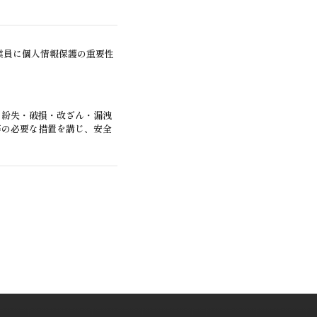
業員に個人情報保護の重要性
・紛失・破損・改ざん・漏洩
等の必要な措置を講じ、安全
する回答として、電子メール
場合を除き、個人情報を第三
なうために当社が業務を委託