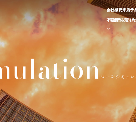
会
会
社
社
概
概
要
要
来
来
店
店
予
予
不
不
動
動
産
産
を
を
売
売
り
り
mulation
ローンシミュレ