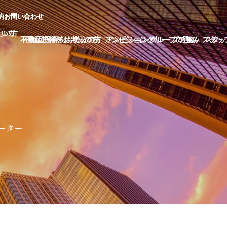
約
約
お
お
問
問
い
い
合
合
わ
わ
せ
せ
た
た
い
い
方
方
不
不
動
動
産
産
投
投
資
資
を
を
お
お
考
考
え
え
の
の
方
方
ア
ア
ン
ン
ビ
ビ
シ
シ
ョ
ョ
ン
ン
グ
グ
ル
ル
ー
ー
プ
プ
の
の
強
強
み
み
ス
ス
タ
タ
ッ
ッ
ーター