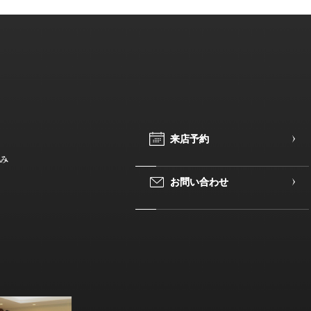
来
来
店
店
予
予
約
約
み
お
お
問
問
い
い
合
合
わ
わ
せ
せ