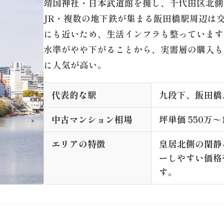
靖国神社・日本武道館を擁し、千代田区北側
JR・複数の地下鉄が集まる飯田橋駅周辺は
にも近いため、生活インフラも整っています
水準がやや下がることから、実需層の購入も
に人気が高い。
代表的な駅
九段下、飯田橋
中古マンション相場
坪単価 550万〜1
エリアの特徴
皇居北側の閑静
ーしやすい価格
す。