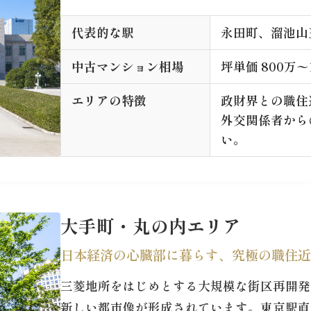
代表的な駅
永田町、溜池山
中古マンション相場
坪単価 800万〜
エリアの特徴
政財界との職住
外交関係者から
い。
大手町・丸の内エリア
日本経済の心臓部に暮らす、究極の職住近
三菱地所をはじめとする大規模な街区再開発
新しい都市像が形成されています。東京駅直