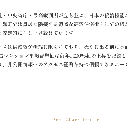
堂・中央省庁・最高裁判所が立ち並ぶ、日本の統治機能
・麹町では皇居に隣接する静謐な高級住宅街としての格
を安定的に押し上げ続けています。
ンスは供給数が極端に限られており、売りに出る前に水
中古マンション平均㎡単価は前年比20%超の上昇を記録
は、非公開情報へのアクセス経路を持つ信頼できるエー
Area Characteristics