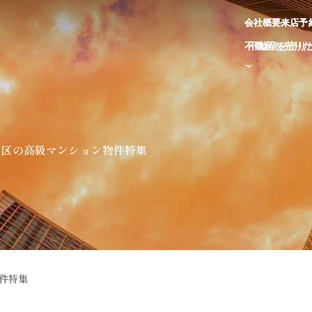
会
会
社
社
概
概
要
要
来
来
店
店
予
予
不
不
動
動
産
産
を
を
売
売
り
り
田区の高級マンション物件特集
件特集