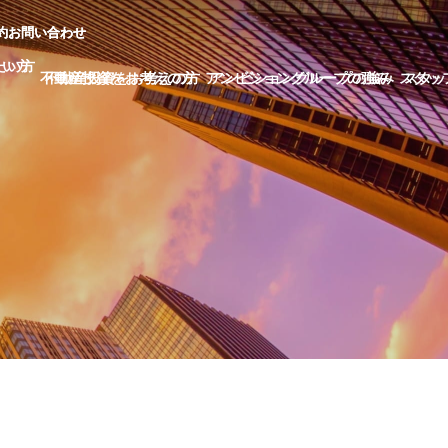
約
約
お
お
問
問
い
い
合
合
わ
わ
せ
せ
た
た
い
い
方
方
不
不
動
動
産
産
投
投
資
資
を
を
お
お
考
考
え
え
の
の
方
方
ア
ア
ン
ン
ビ
ビ
シ
シ
ョ
ョ
ン
ン
グ
グ
ル
ル
ー
ー
プ
プ
の
の
強
強
み
み
ス
ス
タ
タ
ッ
ッ